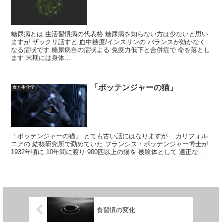
糖尿病とは 生活習慣病の代表格 糖尿病を知らない方は少ないと思い
ますが ザックリ話すと 血中糖度/インスリンの バランスが効かなく
なる症状です 糖尿病自の症状よる 免疫力低下と合併症で 命を落とし
ます 末期には身体...
「ポッテンジャーの猫」
食と生化学
「ポッテンジャーの猫」 とても古い話にはなりますが... カリフォル
ニアの 結核研究所で勤めていた フランシス・ポッテンジャー博士が
1932年頃に 10年間に渡り 900匹以上の猫を 被験体として 適正な...
食習慣の変化