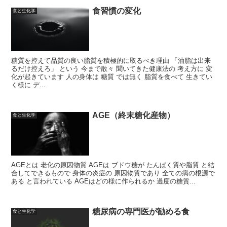
食習慣の変化
食と生化学
糖質を控えて品質の良い脂質を積極的に取るべき理由 「油脂は出来
るだけ控えろ」 という 今まで散々 聞いてきた健康法の 考え方に 変
化が起きています 人の身体は 糖質 では無く 脂質を食べて 生きてい
く様に デ...
AGE（終末糖化産物）
食と生化学
AGEとは 老化の原因物質 AGEは ブドウ糖が たんぱく質や脂質 と結
合してできるもので 身体の炎症の 原因物質であり 全ての病の根源で
ある と言われている AGEはどの様に作られるか 過度の糖質...
糖尿病の専門医が勧める食
食と生化学